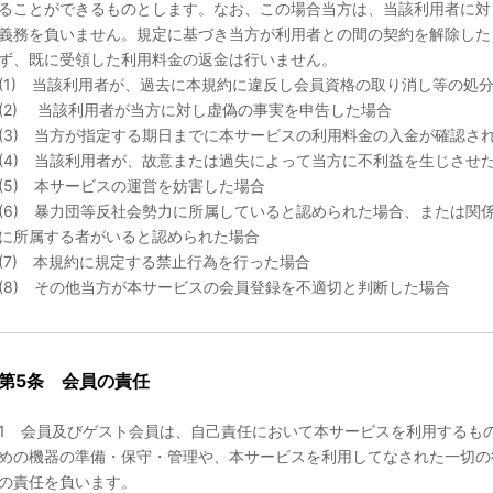
ることができるものとします。なお、この場合当方は、当該利用者に対
義務を負いません。規定に基づき当方が利用者との間の契約を解除した
ず、既に受領した利用料金の返金は行いません。
(1) 当該利用者が、過去に本規約に違反し会員資格の取り消し等の処
(2) 当該利用者が当方に対し虚偽の事実を申告した場合
(3) 当方が指定する期日までに本サービスの利用料金の入金が確認さ
(4) 当該利用者が、故意または過失によって当方に不利益を生じさせ
(5) 本サービスの運営を妨害した場合
(6) 暴力団等反社会勢力に所属していると認められた場合、または関
に所属する者がいると認められた場合
(7) 本規約に規定する禁止行為を行った場合
(8) その他当方が本サービスの会員登録を不適切と判断した場合
第5条 会員の責任
1 会員及びゲスト会員は、自己責任において本サービスを利用するも
めの機器の準備・保守・管理や、本サービスを利用してなされた一切の
の責任を負います。