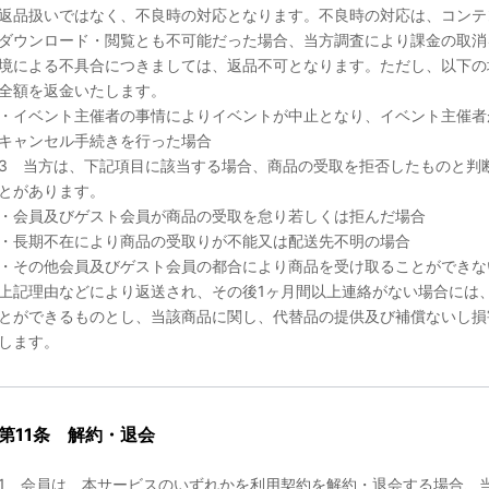
返品扱いではなく、不良時の対応となります。不良時の対応は、コンテ
ダウンロード・閲覧とも不可能だった場合、当方調査により課金の取消
境による不具合につきましては、返品不可となります。ただし、以下の
全額を返金いたします。
・イベント主催者の事情によりイベントが中止となり、イベント主催者
キャンセル手続きを行った場合
3 当方は、下記項目に該当する場合、商品の受取を拒否したものと判
とがあります。
・会員及びゲスト会員が商品の受取を怠り若しくは拒んだ場合
・長期不在により商品の受取りが不能又は配送先不明の場合
・その他会員及びゲスト会員の都合により商品を受け取ることができな
上記理由などにより返送され、その後1ヶ月間以上連絡がない場合には
とができるものとし、当該商品に関し、代替品の提供及び補償ないし損
します。
第11条 解約・退会
1 会員は、本サービスのいずれかを利用契約を解約・退会する場合、