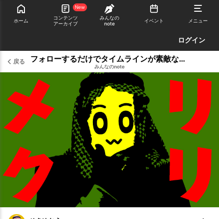
New
コンテンツ
みんなの
ホーム
イベント
メニュー
アーカイブ
note
ログイン
フォローするだけでタイムラインが素敵なデザインであふれかえる！せきゆおうが厳選するおすすめのX（旧：Twitter）アカウント25選！
戻る
みんなのnote