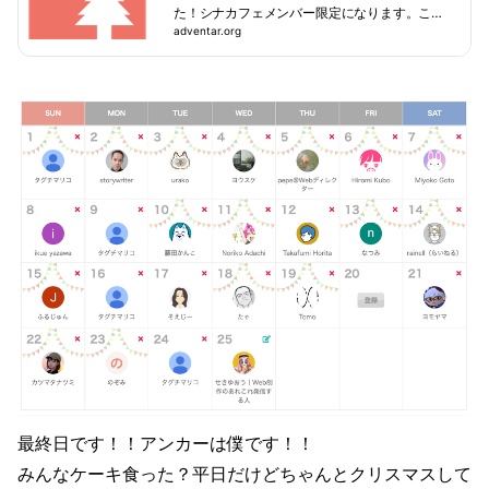
た！シナカフェメンバー限定になります。こち
らのイベントに登録された方は、シナカフェの
adventar.org
イベントページにもご参加をお願いします。htt
ps://community.creators-synergy-cafe.com/ev
ents/d1427c3f1843
最終日です！！アンカーは僕です！！
みんなケーキ食った？平日だけどちゃんとクリスマスして