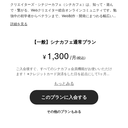
クリエイターズ・シナジーカフェ（シナカフェ）は、知って・遊ん
で・繋がる、Webクリエイター総合オンラインコミュニティです。勉
強中の初学者からベテランまで、Web制作・開発にまつわる幅広い職
種のメンバーが参加中！
詳細を見る
【一般】シナカフェ通常プラン
1,300
¥
/月
(税込)
ご入会後すぐ、すべてのシナカフェ会員機能がお使いいただけ
ます！ ※クレジットカード決済をした日を起点にして1ヶ月間
有効期間となり、 その後1ヶ月ごとに決済されます。
もっとみる
このプランに入会する
その他のプランもみる